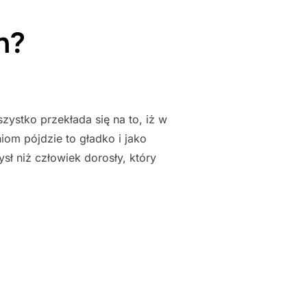
h?
zystko przekłada się na to, iż w
iom pójdzie to gładko i jako
ł niż człowiek dorosły, który
CH?"