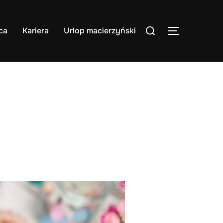
Search
ca
Kariera
Urlop macierzyński
TOGGLE S
for: