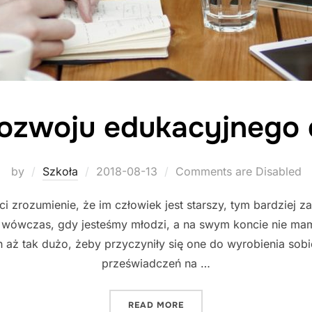
rozwoju edukacyjnego
Posted
by
Szkoła
2018-08-13
Comments are Disabled
on
i zrozumienie, że im człowiek jest starszy, tym bardziej za
sł wówczas, gdy jesteśmy młodzi, a na swym koncie nie m
h aż tak dużo, żeby przyczyniły się one do wyrobienia so
przeświadczeń na …
"TECHNIKI ROZWOJU EDU
READ MORE