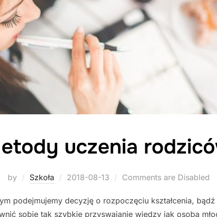
etody uczenia rodzic
Posted
by
Szkoła
2018-08-13
Comments are Disabled
on
łym podejmujemy decyzję o rozpoczęciu kształcenia, bądź 
wnić sobie tak szybkie przyswajanie wiedzy jak osoba mł