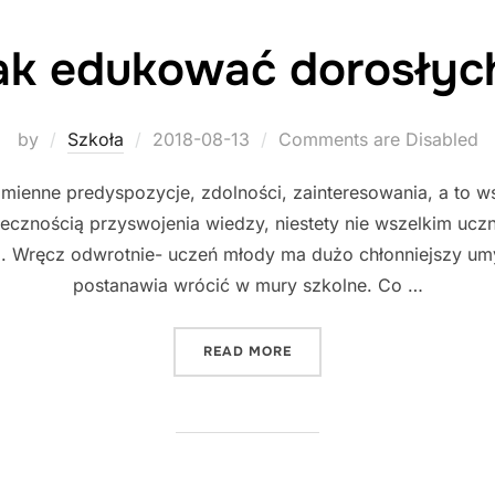
ak edukować dorosłyc
Posted
by
Szkoła
2018-08-13
Comments are Disabled
on
mienne predyspozycje, zdolności, zainteresowania, a to ws
cznością przyswojenia wiedzy, niestety nie wszelkim uczn
 Wręcz odwrotnie- uczeń młody ma dużo chłonniejszy umys
postanawia wrócić w mury szkolne. Co …
"JAK EDUKOWAĆ DOROSŁY
READ MORE