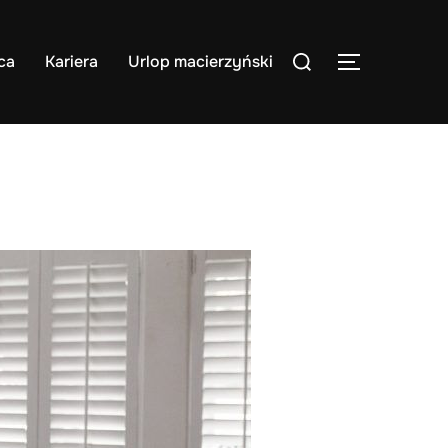
Search
ca
Kariera
Urlop macierzyński
TOGGLE S
for: