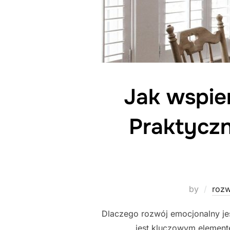
Jak wspie
Praktycz
by
rozw
Dlaczego rozwój emocjonalny je
jest kluczowym element