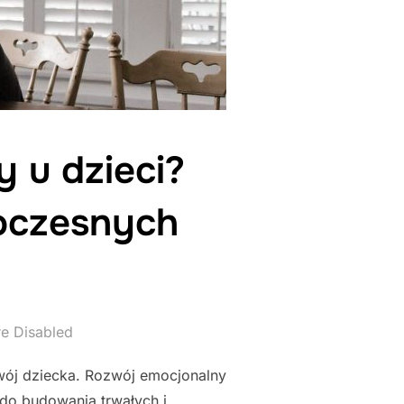
 u dzieci?
oczesnych
e Disabled
wój dziecka. Rozwój emocjonalny
do budowania trwałych i