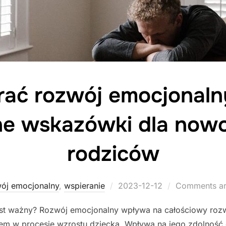
rać rozwój emocjonalny
ne wskazówki dla now
rodziców
Posted
ój emocjonalny
,
wspieranie
2023-12-12
Comments ar
on
st ważny? Rozwój emocjonalny wpływa na całościowy roz
em w procesie wzrostu dziecka. Wpływa na jego zdolność 