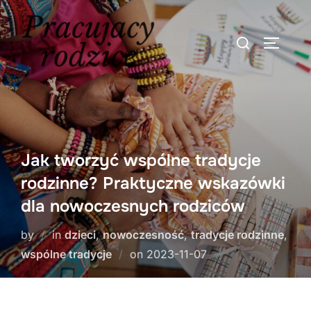
Skip
to
Search
TOGGLE
content
for:
Jak tworzyć wspólne tradycje
rodzinne? Praktyczne wskazówki
dla nowoczesnych rodziców
by
in
dzieci
,
nowoczesność
,
tradycje rodzinne
,
Posted
wspólne tradycje
on
2023-11-07
on