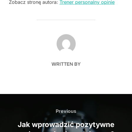
Zobacz stronę autora:
Trener personalny opinie
POST AUTHOR
WRITTEN BY
Nawigacja
wpisu
Previous
Previous
Jak wprowadzić pozytywne